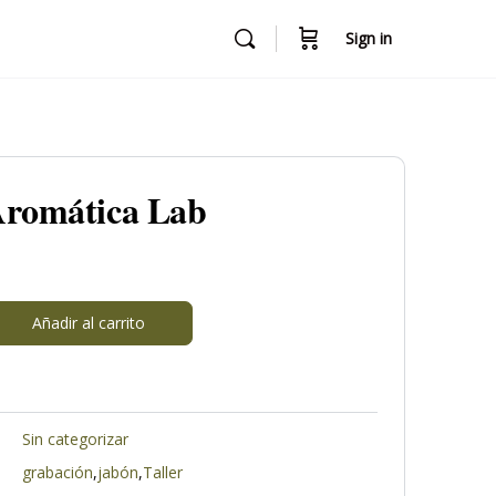
Sign in
Aromática Lab
Añadir al carrito
Sin categorizar
grabación
,
jabón
,
Taller